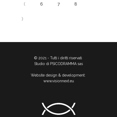
〈
6
7
8
〉
© 2021 - Tutti i diritti riservati
Studio di PSICODRAMMA sas
Website design & development:
www.visionnext.eu