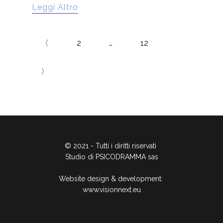
Leggi Altro
〈
2
…
12
〉
© 2021 - Tutti i diritti riservati
Studio di PSICODRAMMA sas
Website design & development:
www.visionnext.eu