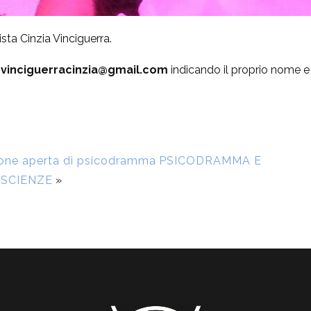
ta Cinzia Vinciguerra.
:
vinciguerracinzia@gmail.com
indicando il proprio nome e 
one aperta di psicodramma
PSICODRAMMA E
SCIENZE
»