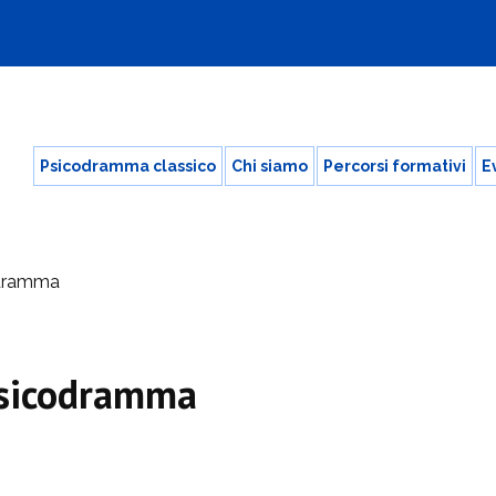
Psicodramma classico
Chi siamo
Percorsi formativi
E
odramma
psicodramma