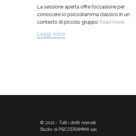
La sessione aperta offre l’occasione per
conoscere lo psicodramma classico.In un
contesto di piccolo gruppo
Read more
Leggi Altro
© 2021 - Tutti i diritti riservati
Studio di PSICODRAMMA sas