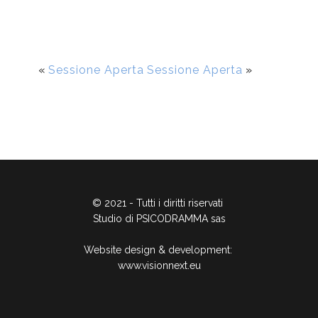
«
Sessione Aperta
Sessione Aperta
»
© 2021 - Tutti i diritti riservati
Studio di PSICODRAMMA sas
Website design & development:
www.visionnext.eu