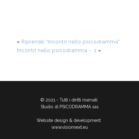
«
Riprende “Incontri nello psicodramma”
Incontri nello psicodramma – 2
»
© 2021 - Tutti i diritti riservati
Studio di PSICODRAMMA sas
Website design & development:
www.visionnext.eu