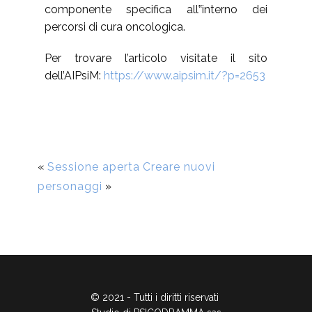
componente specifica all‟interno dei
percorsi di cura oncologica.
Per trovare l’articolo visitate il sito
dell’AIPsiM:
https://www.aipsim.it/?p=2653
«
Sessione aperta
Creare nuovi
personaggi
»
© 2021 - Tutti i diritti riservati